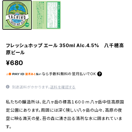
フレッシュホップ エール 350ml Alc.4.5% 八千穂高
原ビール
¥680
なら
手数料無料の
翌月払いでOK
別途送料がかかります。
送料を確認する
私たちの醸造所は、北八ヶ岳の標高１６００ｍ八ヶ岳中信高原国
定公園にあります。周囲には深く険しい八ヶ岳の山々、高原の夜
空に映る満天の星、苔の森に湧き出る清冽な水に囲まれていま
す。